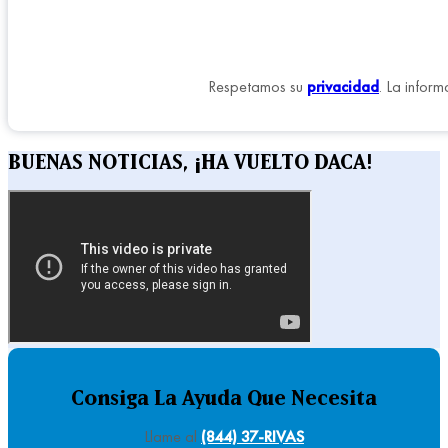
Respetamos su
privacidad
. La infor
BUENAS NOTICIAS, ¡HA VUELTO DACA!
Consiga La Ayuda Que Necesita
Llame al
(844) 37-RIVAS