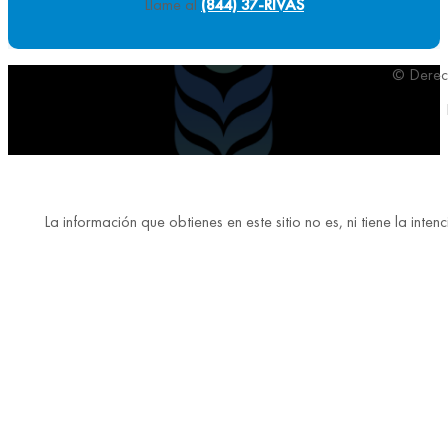
Llame al
(844) 37-RIVAS
© Derech
La información que obtienes en este sitio no es, ni tiene la in