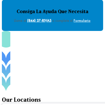
Consiga La Ayuda Que Necesita
Llame al
(844) 37-RIVAS
o complete el
Formulario
.
Our
Locations