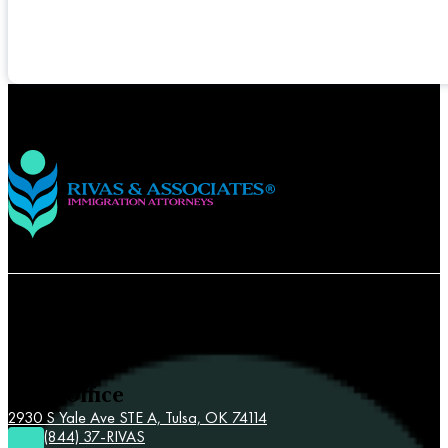
Contact Rivas & Associates
Tulsa Office
2930 S Yale Ave STE A,
Tulsa, OK 74114
(844) 37-RIVAS