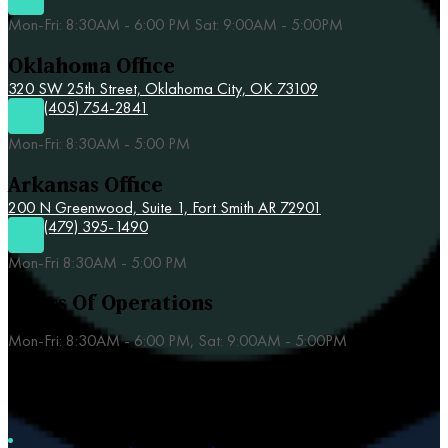
Mon-Fri: 8:30AM - 6:00 PM Sat: 9:00AM - 5:00PM
Oklahoma Office
320 SW 25th Street,
Oklahoma City, OK 73109
(405) 754-2841
Mon-Fri: 8:30AM - 5:00 PM
Arkansas Office
200 N Greenwood, Suite 1, Fort Smith AR 72901
(479) 395-1490
Mon-Fri 8:30AM - 5:00 PM
Hours Of Operations
Mon-Fri: 8:30AM - 6:00 PM, Sat: 9:00AM - 5:00PM
Our Practice Areas