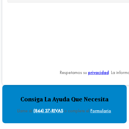
Respetamos su
privacidad
. La inform
Consiga La Ayuda Que Necesita
Llame al
(844) 37-RIVAS
o complete el
Formulario
.