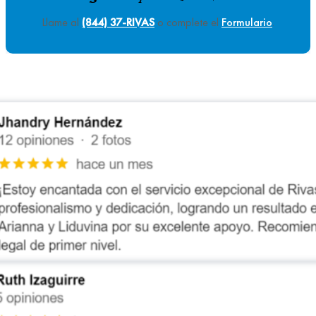
Llame al
(844) 37-RIVAS
o complete el
Formulario
.