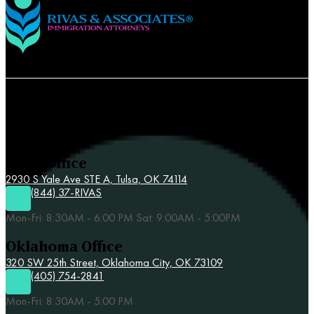
Contact Rivas & Associates
Tulsa Office
2930 S Yale Ave STE A,
Tulsa, OK 74114
(844) 37-RIVAS
Mon-Fri: 8:30AM - 6:00 PM Sat: 9:00AM - 5:00PM
Oklahoma Office
320 SW 25th Street,
Oklahoma City, OK 73109
(405) 754-2841
Mon-Fri: 8:30AM - 5:00 PM