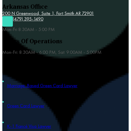
Arkansas Office
200 N Greenwood, Suite 1, Fort Smith AR 72901
(479) 395-1490
Mon-Fri 8:30AM - 5:00 PM
Hours Of Operations
Mon-Fri: 8:30AM - 6:00 PM, Sat: 9:00AM - 5:00PM
Our Practice Areas
Marriage-Based Green Card Lawyer
Green Card Lawyer
K-1 Fiancé Visa Lawyer