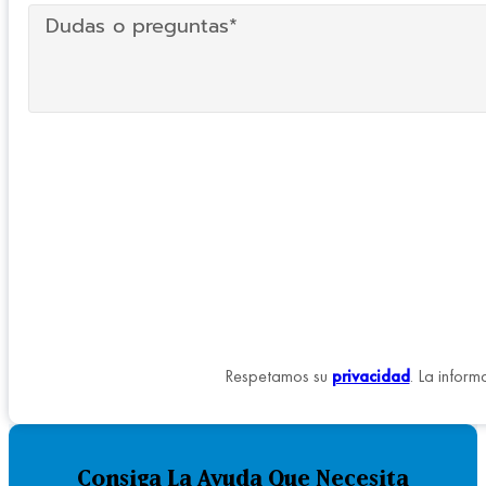
Respetamos su
privacidad
. La inform
Consiga La Ayuda Que Necesita