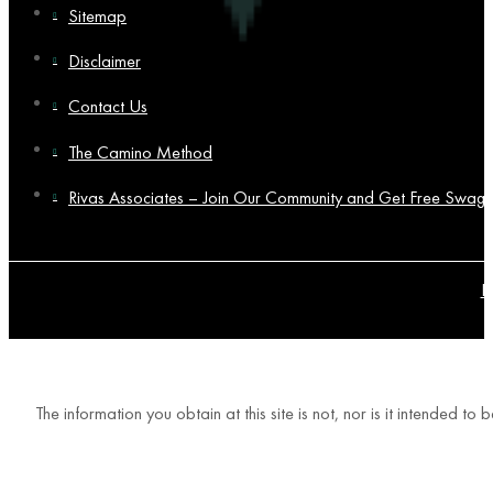
Sitemap
Disclaimer
Contact Us
The Camino Method
Rivas Associates – Join Our Community and Get Free Swag!
P
The information you obtain at this site is not, nor is it intended t