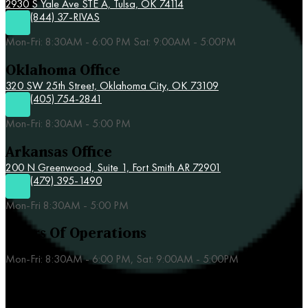
2930 S Yale Ave STE A,
Tulsa, OK 74114
(844) 37-RIVAS
Mon-Fri: 8:30AM - 6:00 PM Sat: 9:00AM - 5:00PM
Oklahoma Office
320 SW 25th Street,
Oklahoma City, OK 73109
(405) 754-2841
Mon-Fri: 8:30AM - 5:00 PM
Arkansas Office
200 N Greenwood, Suite 1, Fort Smith AR 72901
(479) 395-1490
Mon-Fri 8:30AM - 5:00 PM
Hours Of Operations
Mon-Fri: 8:30AM - 6:00 PM, Sat: 9:00AM - 5:00PM
Our Practice Areas