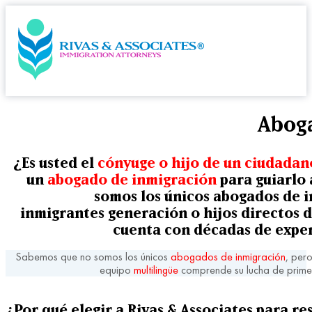
Aboga
¿Es usted el
cónyuge o hijo de un ciudada
un
abogado de inmigración
para guiarlo 
somos los únicos
abogados de i
inmigrantes
generación
o
hijos directos 
cuenta con décadas de exper
Sabemos que no somos los únicos
abogados de inmigración
, per
equipo
multilingüe
comprende su lucha de prime
¿Por qué elegir a Rivas & Associates para re