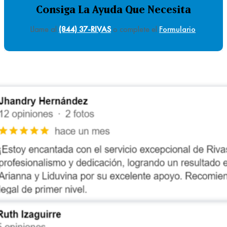
Consiga La Ayuda Que Necesita
Llame al
(844) 37-RIVAS
o complete el
Formulario
.