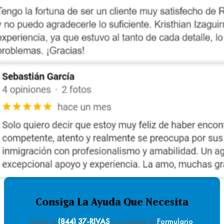
Consiga La Ayuda Que Necesita
Llame al
(844) 37-RIVAS
o complete el
Formulario
.