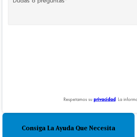
Respetamos su
privacidad
. La inform
Consiga La Ayuda Que Necesita