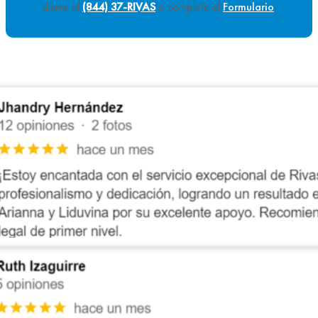
Llame al
(844) 37-RIVAS
o complete el
Formulario
.