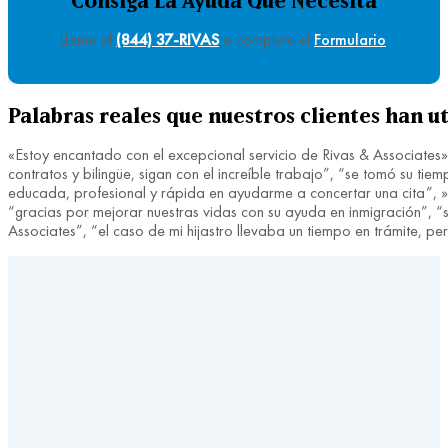
Consiga La Ayuda Que Necesita
Llame al
(844) 37-RIVAS
o complete el
Formulario
.
Palabras reales que nuestros clientes han ut
«Estoy encantado con el excepcional servicio de Rivas & Associates»
contratos y bilingüe, sigan con el increíble trabajo”, “se tomó su 
educada, profesional y rápida en ayudarme a concertar una cita”, »fu
“gracias por mejorar nuestras vidas con su ayuda en inmigración”, “si
Associates”, “el caso de mi hijastro llevaba un tiempo en trámite, 