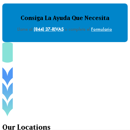
Consiga La Ayuda Que Necesita
Llame al
(844) 37-RIVAS
o complete el
Formulario
.
Our
Locations