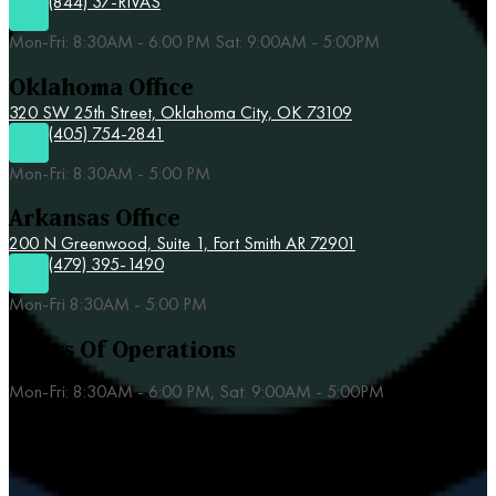
(844) 37-RIVAS
Mon-Fri: 8:30AM - 6:00 PM Sat: 9:00AM - 5:00PM
Oklahoma Office
320 SW 25th Street,
Oklahoma City, OK 73109
(405) 754-2841
Mon-Fri: 8:30AM - 5:00 PM
Arkansas Office
200 N Greenwood, Suite 1, Fort Smith AR 72901
(479) 395-1490
Mon-Fri 8:30AM - 5:00 PM
Hours Of Operations
Mon-Fri: 8:30AM - 6:00 PM, Sat: 9:00AM - 5:00PM
Our Practice Areas