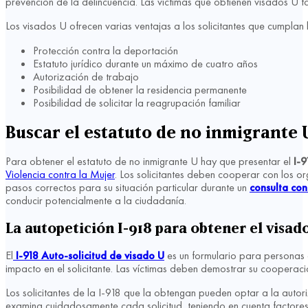
prevención de la delincuencia. Las víctimas que obtienen visados U 
Los visados U ofrecen varias ventajas a los solicitantes que cumplan l
Protección contra la deportación
Estatuto jurídico durante un máximo de cuatro años
Autorización de trabajo
Posibilidad de obtener la residencia permanente
Posibilidad de solicitar la reagrupación familiar
Buscar el estatuto de no inmigrante 
Para obtener el estatuto de no inmigrante U hay que presentar el
I-9
Violencia contra la Mujer
. Los solicitantes deben cooperar con los 
pasos correctos para su situación particular durante un
consulta con
conducir potencialmente a la ciudadanía.
La autopetición I-918 para obtener el visad
El
I-918 Auto-solicitud de visado U
es un formulario para personas q
impacto en el solicitante. Las víctimas deben demostrar su cooperació
Los solicitantes de la I-918 que la obtengan pueden optar a la auto
examina cuidadosamente cada solicitud, teniendo en cuenta factores c