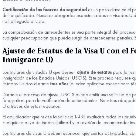
Certificación de las fuerzas de seguridad
es un paso clave en el pr
delito calificado. Nuestros abogados especializados en visados U de 
no ha llegado a juicio.
La comprobación de antecedentes es una parte integral del proceso 
cualquier preocupación que pueda surgir de antecedentes penales. 
Ajuste de Estatus de la Visa U con el
Inmigrante U)
Los titulares de visados U que deseen
ajuste de estatus
para la res
Inmigración de los Estados Unidos (USCIS). Este proceso requiere que l
Estados Unidos durante
tres años
(pueden aplicarse excepciones técn
Durante el proceso de ajuste, USCIS puede emitir una solicitud de pr
fotografías, para la verificación de antecedentes. Nuestros abogado
U a través de estos requisitos.
El adjudicador que revise la solicitud I-485 evaluará todas las prue
cualquier motivo de inadmisibilidad y la revisión de los antecedentes
Los titulares de visas U deben reconocer que ciertas actividades, co