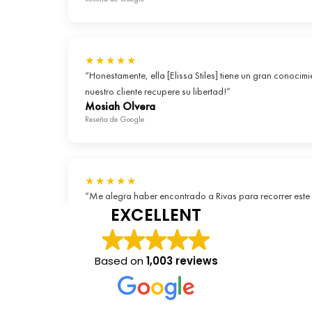
★★★★★
“Honestamente, ella [Elissa Stiles] tiene un gran conocim
nuestro cliente recupere su libertad!”
Mosiah Olvera
Reseña de Google
★★★★★
“Me alegra haber encontrado a Rivas para recorrer este c
EXCELLENT
correos electrónicos, seminarios web y, sobre todo, en l
K Clarin
Reseña de Google
Based on
1,003 reviews
★★★★★