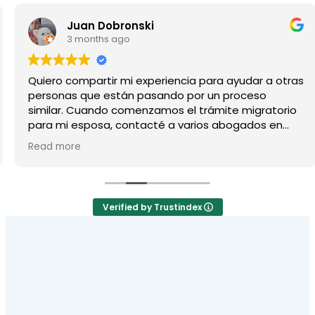
“Tuve una excelente experiencia trabajando con Rives & 
Raihan Rahman
Juan Dobronski
Reseña de Google
3 months ago
Quiero compartir mi experiencia para ayudar a otras
personas que están pasando por un proceso
similar. Cuando comenzamos el trámite migratorio
para mi esposa, contacté a varios abogados en
Tulsa, pero lamentablemente muchos no tenían
Read more
tiempo o no le daban la importancia que nuestro
caso merecía, a pesar de ser ciudadano americano.
Un compañero de trabajo me recomendó a Rivas, y
desde el primer momento la diferencia fue clara.
Verified by Trustindex
Fue más lo que tardé en llamar que ellos en
responderme. Desde el inicio nos brindaron
orientación clara, opciones concretas y, sobre todo,
confianza.
Gracias a Dios y al excelente trabajo del equipo,
especialmente de la abogada Lorena y todo su
personal, hoy mi esposa ya es residente de los