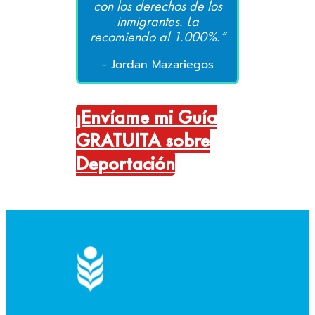
con los derechos de los
inmigrantes. La
recomiendo al 1.000%.”
- Jordan Mazariegos
¡Envíame mi Guía
GRATUITA sobre
Deportación