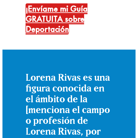
¡Envíame mi Guía
GRATUITA sobre
Deportación
Lorena Rivas es una
figura conocida en
el ámbito de la
[menciona el campo
o profesión de
Lorena Rivas, por