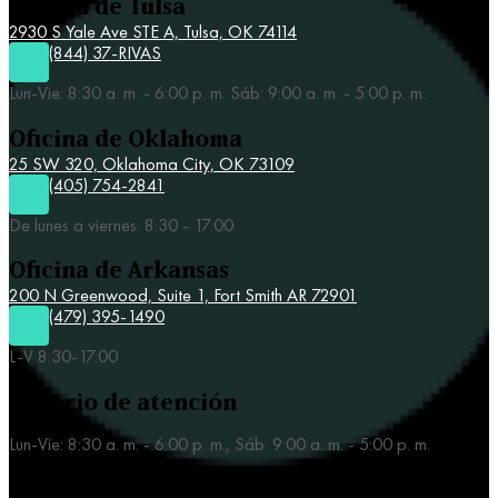
Oficina de Tulsa
2930 S Yale Ave STE A,
Tulsa, OK 74114
(844) 37-RIVAS
Lun-Vie: 8:30 a. m. - 6:00 p. m. Sáb: 9:00 a. m. - 5:00 p. m.
Oficina de Oklahoma
25 SW 320,
Oklahoma City, OK 73109
(405) 754-2841
De lunes a viernes: 8:30 - 17:00
Oficina de Arkansas
200 N Greenwood, Suite 1, Fort Smith AR 72901
(479) 395-1490
L-V 8:30-17:00
Horario de atención
Lun-Vie: 8:30 a. m. - 6:00 p. m., Sáb: 9:00 a. m. - 5:00 p. m.
Nuestras áreas de práctica