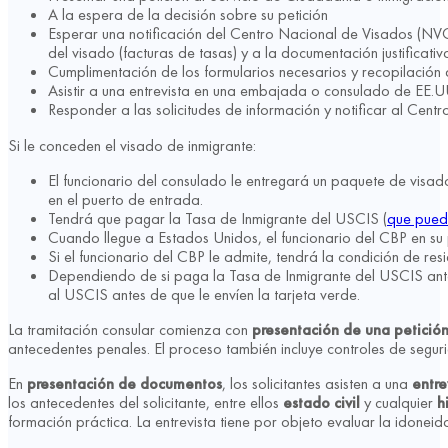
A la espera de la decisión sobre su petición
Esperar una notificación del Centro Nacional de Visados (NVC)
del visado (facturas de tasas) y a la documentación justificativa
Cumplimentación de los formularios necesarios y recopilación
Asistir a una entrevista en una embajada o consulado de EE.U
Responder a las solicitudes de información y notificar al Cent
Si le conceden el visado de inmigrante:
El funcionario del consulado le entregará un paquete de visa
en el puerto de entrada.
Tendrá que pagar la Tasa de Inmigrante del USCIS (
que puede
Cuando llegue a Estados Unidos, el funcionario del CBP en su
Si el funcionario del CBP le admite, tendrá la condición de r
Dependiendo de si paga la Tasa de Inmigrante del USCIS antes
al USCIS antes de que le envíen la tarjeta verde.
La tramitación consular comienza con
presentación de una petició
antecedentes penales. El proceso también incluye controles de segurid
En
presentación de documentos
, los solicitantes asisten a una
entr
los antecedentes del solicitante, entre ellos
estado civil
y cualquier
h
formación práctica. La entrevista tiene por objeto evaluar la idoneida