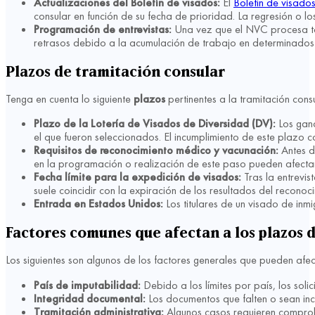
Actualizaciones del Boletín de visados:
El
Boletín de visado
consular en función de su fecha de prioridad. La regresión o l
Programación de entrevistas:
Una vez que el NVC procesa to
retrasos debido a la acumulación de trabajo en determinados
Plazos de tramitación consular
Tenga en cuenta lo siguiente
plazos
pertinentes a la tramitación cons
Plazo de la Lotería de Visados de Diversidad (DV):
Los gana
el que fueron seleccionados. El incumplimiento de este plazo co
Requisitos de reconocimiento médico y vacunación:
Antes de
en la programación o realización de este paso pueden afectar
Fecha límite para la expedición de visados:
Tras la entrevis
suele coincidir con la expiración de los resultados del reconoc
Entrada en Estados Unidos:
Los titulares de un visado de inm
Factores comunes que afectan a los plazos 
Los siguientes son algunos de los factores generales que pueden afec
País de imputabilidad:
Debido a los límites por país, los so
Integridad documental:
Los documentos que falten o sean inco
Tramitación administrativa:
Algunos casos requieren comprob