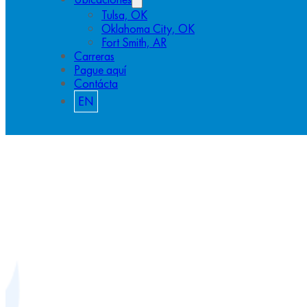
Tulsa, OK
Oklahoma City, OK
Fort Smith, AR
Carreras
Pague aquí
Contácta
EN