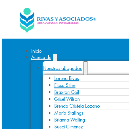
Inicio
Acerca de
Nuestros abogados
Lorena Rivas
Elissa Stiles
Braxton Coil
Grisel Wilson
Brenda Cristela Lozano
María Stallings
Brianna Walling
Sueci Giménez