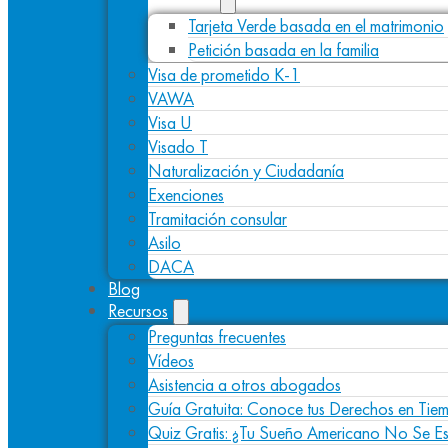
Tarjeta Verde basada en el matrimonio
Petición basada en la familia
Visa de prometido K-1
VAWA
Visa U
Visado T
Naturalización y Ciudadanía
Exenciones
Tramitación consular
Asilo
DACA
Blog
Recursos
Preguntas frecuentes
Vídeos
Asistencia a otros abogados
Guía Gratuita: Conoce tus Derechos en Tiem
Quiz Gratis: ¿Tu Sueño Americano No Se E