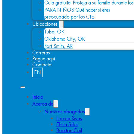
Guía gratuita: Proteja a su familia durante l
PARA NIÑOS Qué hacer si eres
preocupado por los CIE
Ubicaciones
Tulsa, OK
Oklahoma City, OK
Fort Smith, AR
Carreras
Pague aquí
Contácta
EN
Inicio
Acerca de
Nuestros abogados
Lorena Rivas
Elissa Stiles
Braxton Coil