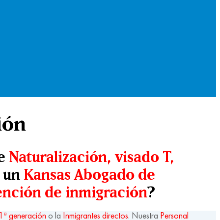
ión
de
Naturalización, visado T,
a un
Kansas Abogado de
ención de inmigración
?
1ª generación
o la
Inmigrantes directos
. Nuestra
Personal