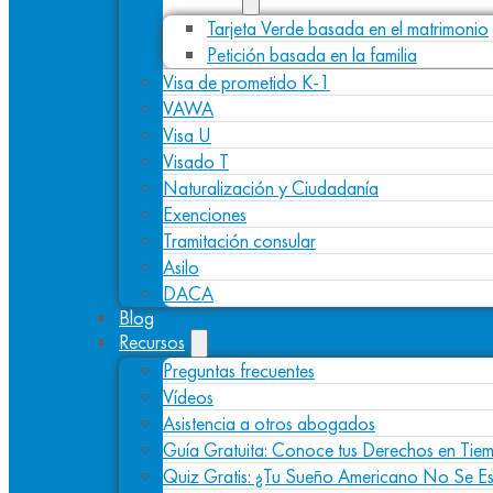
Tarjeta Verde basada en el matrimonio
Petición basada en la familia
Visa de prometido K-1
VAWA
Visa U
Visado T
Naturalización y Ciudadanía
Exenciones
Tramitación consular
Asilo
DACA
Blog
Recursos
Preguntas frecuentes
Vídeos
Asistencia a otros abogados
Guía Gratuita: Conoce tus Derechos en Tiem
Quiz Gratis: ¿Tu Sueño Americano No Se E