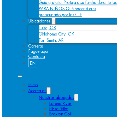
Guía gratuita: Proteja a su familia durante l
PARA NIÑOS Qué hacer si eres
preocupado por los CIE
Ubicaciones
Tulsa, OK
Oklahoma City, OK
Fort Smith, AR
Carreras
Pague aquí
Contácta
EN
Inicio
Acerca de
Nuestros abogados
Lorena Rivas
Elissa Stiles
Braxton Coil