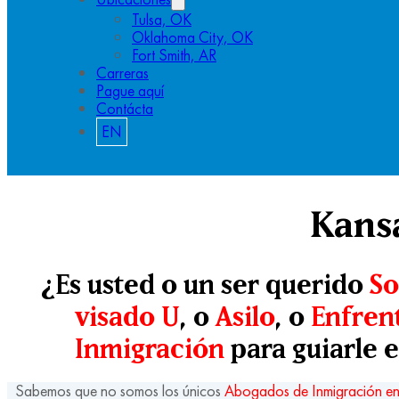
Tulsa, OK
Oklahoma City, OK
Fort Smith, AR
Carreras
Pague aquí
Contácta
EN
Kans
¿Es usted o un ser querido
So
visado U
, o
Asilo
, o
Enfren
Inmigración
para guiarle 
Sabemos que no somos los únicos
Abogados de Inmigración en