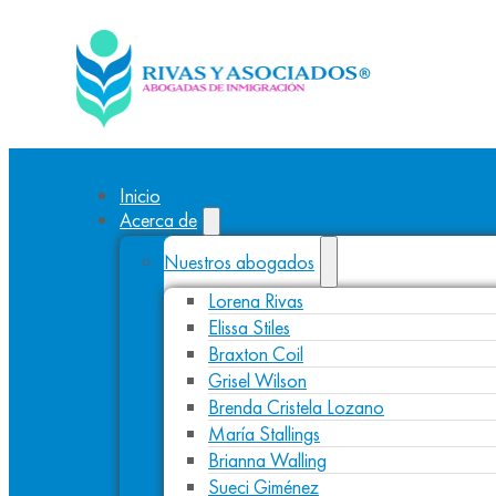
Inicio
Acerca de
Nuestros abogados
Lorena Rivas
Elissa Stiles
Braxton Coil
Grisel Wilson
Brenda Cristela Lozano
María Stallings
Brianna Walling
Sueci Giménez