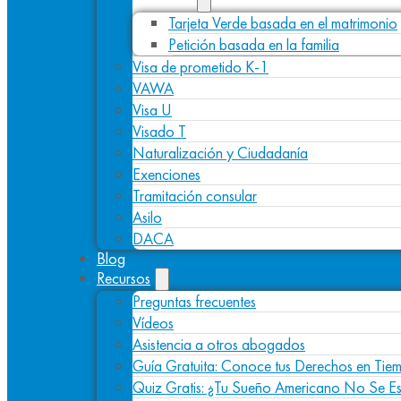
Tarjeta Verde basada en el matrimonio
Petición basada en la familia
Visa de prometido K-1
VAWA
Visa U
Visado T
Naturalización y Ciudadanía
Exenciones
Tramitación consular
Asilo
DACA
Blog
Recursos
Preguntas frecuentes
Vídeos
Asistencia a otros abogados
Guía Gratuita: Conoce tus Derechos en Tiem
Quiz Gratis: ¿Tu Sueño Americano No Se E