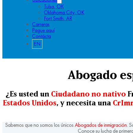
Tulsa, OK
Oklahoma City, OK
Fort Smith, AR
Carreras
Pague aquí
Contácta
EN
Abogado es
¿Es usted un
Ciudadano no nativo
F
Estados Unidos
, y necesita una
CrImm
Sabemos que no somos los únicos
Abogados de inmigración
. 
Conoce su lucha de primera