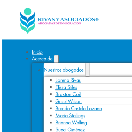
Inicio
Acerca de
Nuestros abogados
Lorena Rivas
Elissa Stiles
Braxton Coil
Grisel Wilson
Brenda Cristela Lozano
María Stallings
Brianna Walling
Sueci Giménez