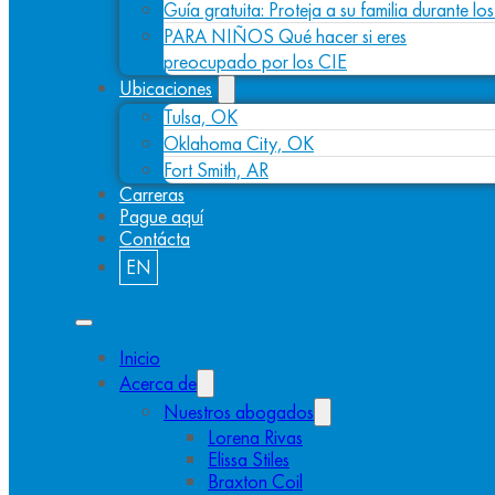
Guía gratuita: Proteja a su familia durante l
PARA NIÑOS Qué hacer si eres
preocupado por los CIE
Ubicaciones
Tulsa, OK
Oklahoma City, OK
Fort Smith, AR
Carreras
Pague aquí
Contácta
EN
Inicio
Acerca de
Nuestros abogados
Lorena Rivas
Elissa Stiles
Braxton Coil