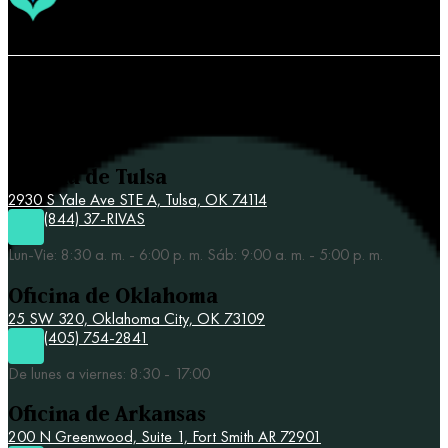
Contacta a Rivas y Asociados
Oficina de Tulsa
2930 S Yale Ave STE A,
Tulsa, OK 74114
(844) 37-RIVAS
Lun-Vie: 8:30 a. m. - 6:00 p. m. Sáb: 9:00 a. m. - 5:00 p. m.
Oficina de Oklahoma
25 SW 320,
Oklahoma City, OK 73109
(405) 754-2841
De lunes a viernes: 8:30 - 17:00
Oficina de Arkansas
200 N Greenwood, Suite 1, Fort Smith AR 72901