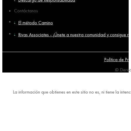
Contáctanos
El método Camino
Rivas Associates - ¡Únete a nuestra comunidad y consigue re
Política de Pr
© Derec
La información que obtienes en este sitio no es, ni tiene la in