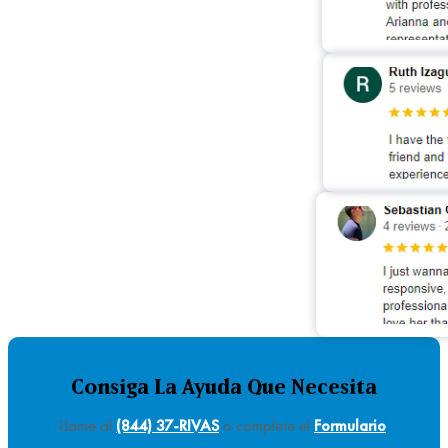
Consiga La Ayuda Que Necesita
Llame al
(844) 37-RIVAS
o complete el
Formulario
.