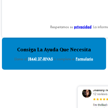
Respetamos su
privacidad
. La infor
Consiga La Ayuda Que Necesita
Llame al
(844) 37-RIVAS
o complete el
Formulario
.