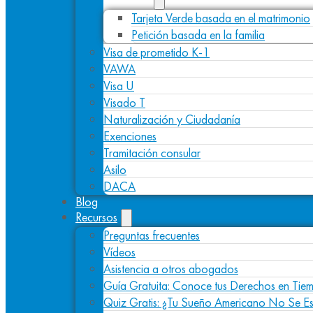
Tarjeta Verde basada en el matrimonio
Petición basada en la familia
Visa de prometido K-1
VAWA
Visa U
Visado T
Naturalización y Ciudadanía
Exenciones
Tramitación consular
Asilo
DACA
Blog
Recursos
Preguntas frecuentes
Vídeos
Asistencia a otros abogados
Guía Gratuita: Conoce tus Derechos en Tiem
Quiz Gratis: ¿Tu Sueño Americano No Se E