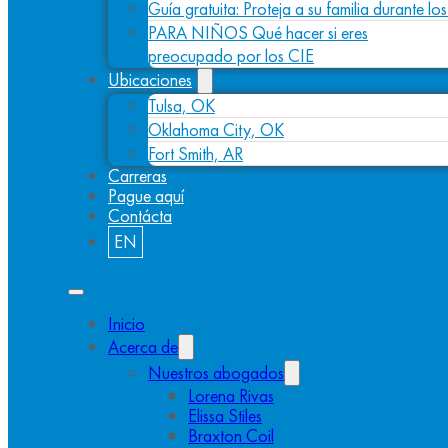
Guía gratuita: Proteja a su familia durante l
PARA NIÑOS Qué hacer si eres
preocupado por los CIE
Ubicaciones
Tulsa, OK
Oklahoma City, OK
Fort Smith, AR
Carreras
Pague aquí
Contácta
EN
Inicio
Acerca de
Nuestros abogados
Lorena Rivas
Elissa Stiles
Braxton Coil