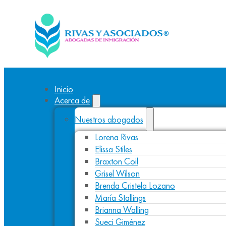
Inicio
Acerca de
Nuestros abogados
Lorena Rivas
Elissa Stiles
Braxton Coil
Grisel Wilson
Brenda Cristela Lozano
María Stallings
Brianna Walling
Sueci Giménez