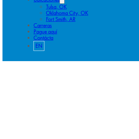
Tulsa, OK
Oklahoma City, OK
Fort Smith, AR
Carreras
Pague aquí
Contácta
EN