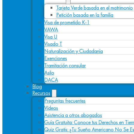
Tarjeta Verde basada en el matrimonio
Petición basada en la familia
Visa de prometido K-1
VAWA
Visa U
Visado T
Naturalización y Ciudadanía
Exenciones
Tramitación consular
Asilo
DACA
Blog
Recursos
Preguntas frecuentes
Vídeos
Asistencia a otros abogados
Guía Gratuita: Conoce tus Derechos en Tiem
Quiz Gratis: ¿Tu Sueño Americano No Se E