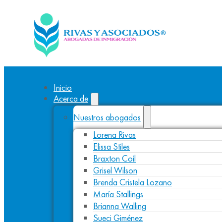
Inicio
Acerca de
Nuestros abogados
Lorena Rivas
Elissa Stiles
Braxton Coil
Grisel Wilson
Brenda Cristela Lozano
María Stallings
Brianna Walling
Sueci Giménez