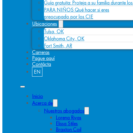
Guía gratuita: Proteja a su familia durante l
PARA NIÑOS Qué hacer si eres
preocupado por los CIE
Ubicaciones
Tulsa, OK
Oklahoma City, OK
Fort Smith, AR
Carreras
Pague aquí
Contácta
EN
Inicio
Acerca de
Nuestros abogados
Lorena Rivas
Elissa Stiles
Braxton Coil