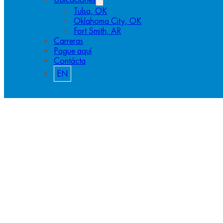
Tulsa, OK
Oklahoma City, OK
Fort Smith, AR
Carreras
Pague aquí
Contácta
EN