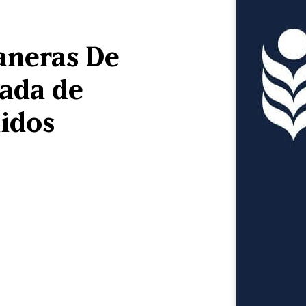
aneras De
gada de
idos