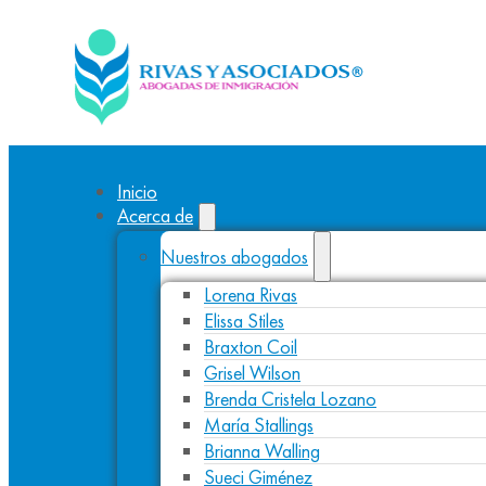
Inicio
Acerca de
Nuestros abogados
Lorena Rivas
Elissa Stiles
Braxton Coil
Grisel Wilson
Brenda Cristela Lozano
María Stallings
Brianna Walling
Sueci Giménez