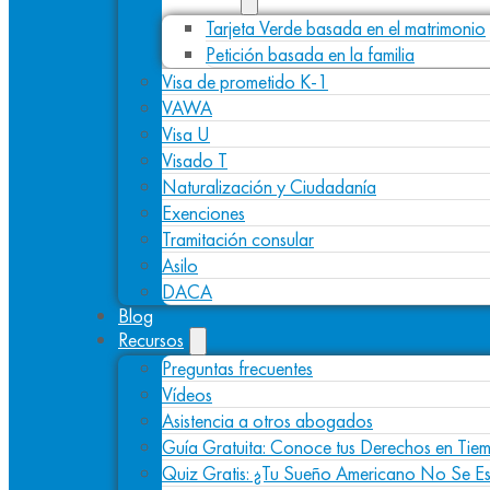
Tarjeta Verde basada en el matrimonio
Petición basada en la familia
Visa de prometido K-1
VAWA
Visa U
Visado T
Naturalización y Ciudadanía
Exenciones
Tramitación consular
Asilo
DACA
Blog
Recursos
Preguntas frecuentes
Vídeos
Asistencia a otros abogados
Guía Gratuita: Conoce tus Derechos en Tiem
Quiz Gratis: ¿Tu Sueño Americano No Se E