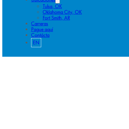
Tulsa, OK
Oklahoma City, OK
Fort Smith, AR
Carreras
Pague aquí
Contácta
EN