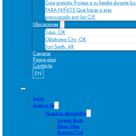
Guía gratuita: Proteja a su familia durante l
PARA NIÑOS Qué hacer si eres
preocupado por los CIE
Ubicaciones
Tulsa, OK
Oklahoma City, OK
Fort Smith, AR
Carreras
Pague aquí
Contácta
EN
Inicio
Acerca de
Nuestros abogados
Lorena Rivas
Elissa Stiles
Braxton Coil