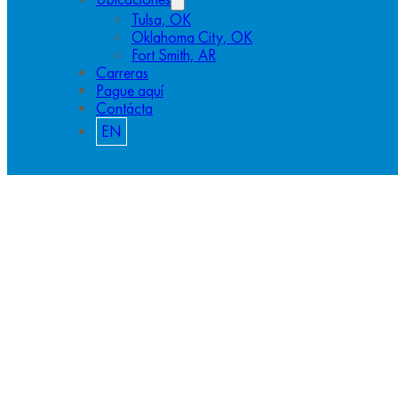
Tulsa, OK
Oklahoma City, OK
Fort Smith, AR
Carreras
Pague aquí
Contácta
EN