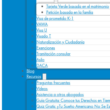
Tarjeta Verde basada en el matrimonio
Petición basada en la familia
Visa de prometido K-1
VAWA
Visa U
Visado T
Naturalización y Ciudadanía
Exenciones
Tramitación consular
Asilo
DACA
Blog
Recursos
Preguntas frecuentes
Vídeos
Asistencia a otros abogados
Guía Gratuita: Conoce tus Derechos en Tiem
Quiz Gratis: ¿Tu Sueño Americano No Se E