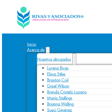
Inicio
Acerca de
Nuestros abogados
Lorena Rivas
Elissa Stiles
Braxton Coil
Grisel Wilson
Brenda Cristela Lozano
María Stallings
Brianna Walling
Sueci Giménez