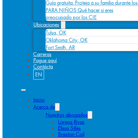
Guía gratuita: Proteja a su familia durante l
PARA NIÑOS Qué hacer si eres
preocupado por los CIE
Ubicaciones
Tulsa, OK
Oklahoma City, OK
Fort Smith, AR
Carreras
Pague aquí
Contácta
EN
Inicio
Acerca de
Nuestros abogados
Lorena Rivas
Elissa Stiles
Braxton Coil