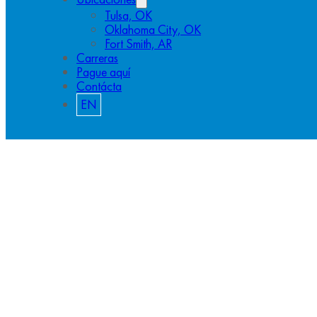
Tulsa, OK
Oklahoma City, OK
Fort Smith, AR
Carreras
Pague aquí
Contácta
EN