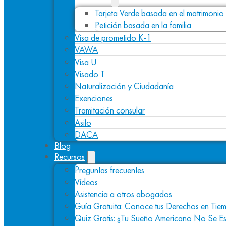
Tarjeta Verde basada en el matrimonio
Petición basada en la familia
Visa de prometido K-1
VAWA
Visa U
Visado T
Naturalización y Ciudadanía
Exenciones
Tramitación consular
Asilo
DACA
Blog
Recursos
Preguntas frecuentes
Vídeos
Asistencia a otros abogados
Guía Gratuita: Conoce tus Derechos en Tiem
Quiz Gratis: ¿Tu Sueño Americano No Se E