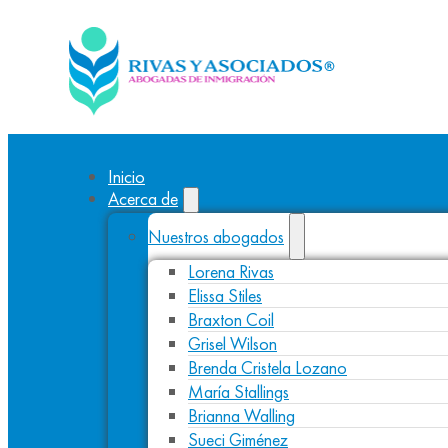
Inicio
Acerca de
Nuestros abogados
Lorena Rivas
Elissa Stiles
Braxton Coil
Grisel Wilson
Brenda Cristela Lozano
María Stallings
Brianna Walling
Sueci Giménez