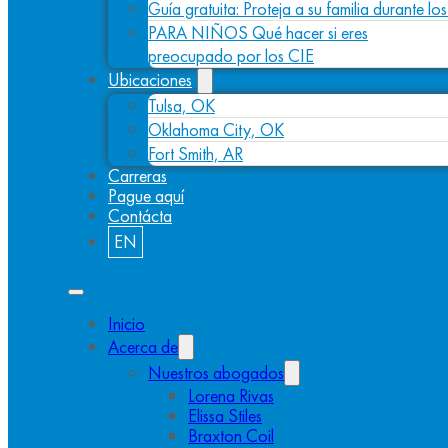
Guía gratuita: Proteja a su familia durante l
PARA NIÑOS Qué hacer si eres
preocupado por los CIE
Ubicaciones
Tulsa, OK
Oklahoma City, OK
Fort Smith, AR
Carreras
Pague aquí
Contácta
EN
Inicio
Acerca de
Nuestros abogados
Lorena Rivas
Elissa Stiles
Braxton Coil