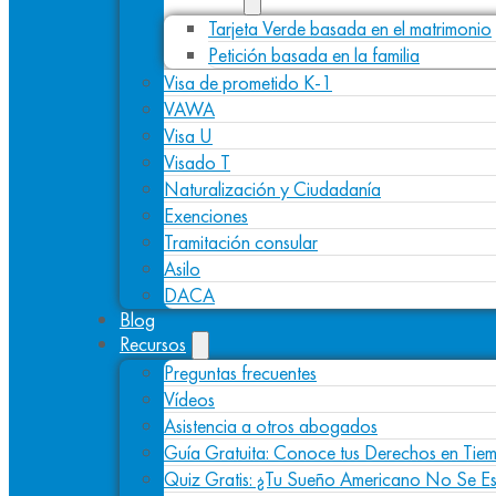
Tarjeta Verde basada en el matrimonio
Petición basada en la familia
Visa de prometido K-1
VAWA
Visa U
Visado T
Naturalización y Ciudadanía
Exenciones
Tramitación consular
Asilo
DACA
Blog
Recursos
Preguntas frecuentes
Vídeos
Asistencia a otros abogados
Guía Gratuita: Conoce tus Derechos en Tiem
Quiz Gratis: ¿Tu Sueño Americano No Se E