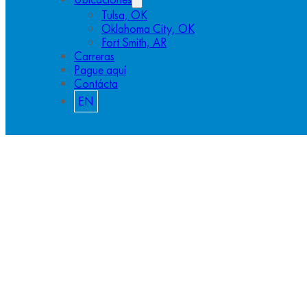
Tulsa, OK
Oklahoma City, OK
Fort Smith, AR
Carreras
Pague aquí
Contácta
EN