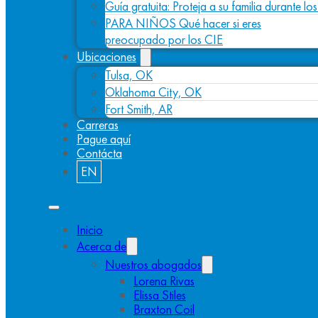
Guía gratuita: Proteja a su familia durante l
PARA NIÑOS Qué hacer si eres
preocupado por los CIE
Ubicaciones
Tulsa, OK
Oklahoma City, OK
Fort Smith, AR
Carreras
Pague aquí
Contácta
EN
Inicio
Acerca de
Nuestros abogados
Lorena Rivas
Elissa Stiles
Braxton Coil