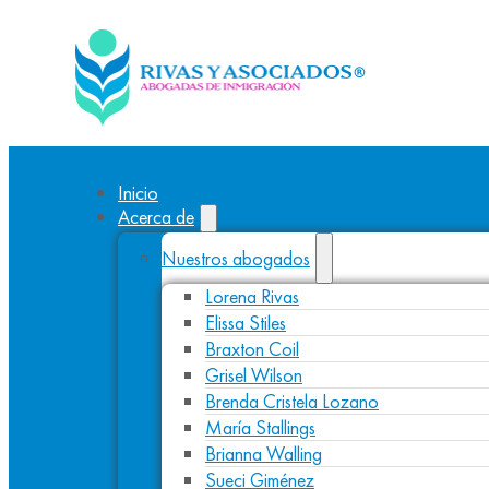
Inicio
Acerca de
Nuestros abogados
Lorena Rivas
Elissa Stiles
Braxton Coil
Grisel Wilson
Brenda Cristela Lozano
María Stallings
Brianna Walling
Sueci Giménez