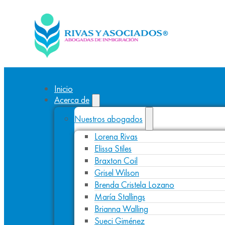
Inicio
Acerca de
Nuestros abogados
Lorena Rivas
Elissa Stiles
Braxton Coil
Grisel Wilson
Brenda Cristela Lozano
María Stallings
Brianna Walling
Sueci Giménez