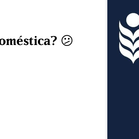
doméstica? 😕