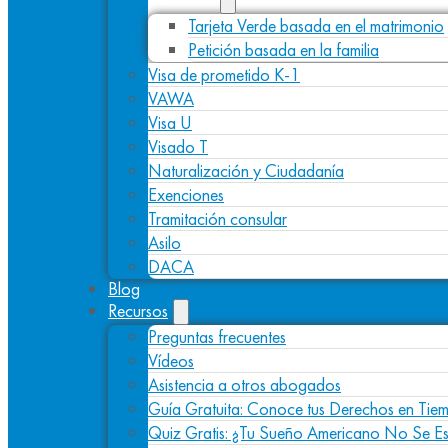
Tarjeta Verde basada en el matrimonio
Petición basada en la familia
Visa de prometido K-1
VAWA
Visa U
Visado T
Naturalización y Ciudadanía
Exenciones
Tramitación consular
Asilo
DACA
Blog
Recursos
Preguntas frecuentes
Vídeos
Asistencia a otros abogados
Guía Gratuita: Conoce tus Derechos en Tiem
Quiz Gratis: ¿Tu Sueño Americano No Se E