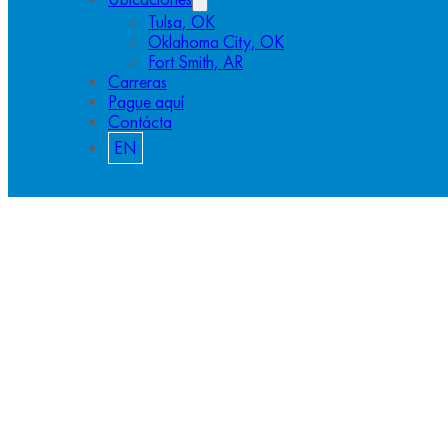
Tulsa, OK
Oklahoma City, OK
Fort Smith, AR
Carreras
Pague aquí
Contácta
EN