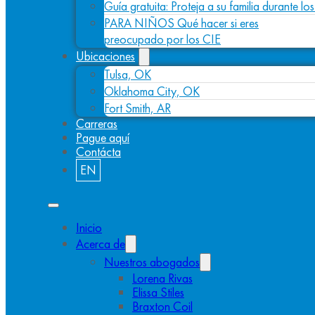
Guía gratuita: Proteja a su familia durante l
PARA NIÑOS Qué hacer si eres
preocupado por los CIE
Ubicaciones
Tulsa, OK
Oklahoma City, OK
Fort Smith, AR
Carreras
Pague aquí
Contácta
EN
Inicio
Acerca de
Nuestros abogados
Lorena Rivas
Elissa Stiles
Braxton Coil