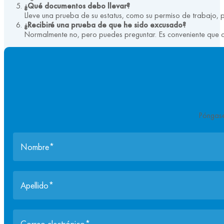
¿Qué documentos debo llevar?
Lleve una prueba de su estatus, como su permiso de trabajo, 
¿Recibiré una prueba de que he sido excusado?
Normalmente no, pero puedes preguntar. Es conveniente que an
Póngase