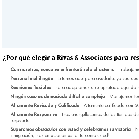
¿Por qué elegir a Rivas & Associates para re
Con nosotros, nunca se enfrentará solo al sistema
- Trabajamos
Personal multilingüe
- Estamos aquí para ayudarle, ya sea que su
Reuniones flexibles
- Para adaptarnos a su apretada agenda. O
Ningún caso es demasiado difícil o complejo
- Manejamos tod
Altamente Revisado y Calificado
- Altamente calificado con 60
Altamente Responsive
- Nos enorgullecemos de los tiempos de 
respuesta.
Superamos obstáculos con usted y celebramos su victoria
- No
inmigración, ¡nos emocionamos tanto como usted!