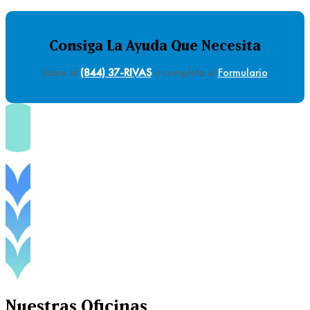
Consiga La Ayuda Que Necesita
Llame al
(844) 37-RIVAS
o completa el
Formulario
.
Nuestras
Oficinas