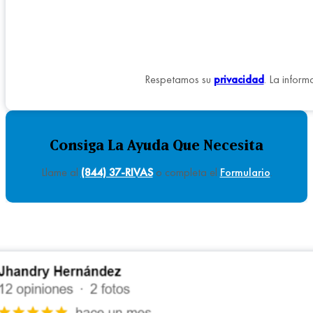
Respetamos su
privacidad
. La inform
Consiga La Ayuda Que Necesita
Llame al
(844) 37-RIVAS
o completa el
Formulario
.