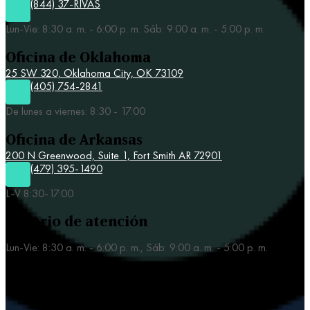
(844) 37-RIVAS
Lun-Vie: 8:30 a. m. - 6:00 p. m. Sáb: 9:00 a. m. - 5:00 p. m.
Oficina de Oklahoma
25 SW 320,
Oklahoma City, OK 73109
(405) 754-2841
De lunes a viernes: 8:30 - 17:00
Oficina de Arkansas
200 N Greenwood, Suite 1, Fort Smith AR 72901
(479) 395-1490
L-V 8:30-17:00
Horario de atención
Lun-Vie: 8:30 a. m. - 6:00 p. m., Sáb: 9:00 a. m. - 5:00 p. m.
Nuestras áreas de práctica