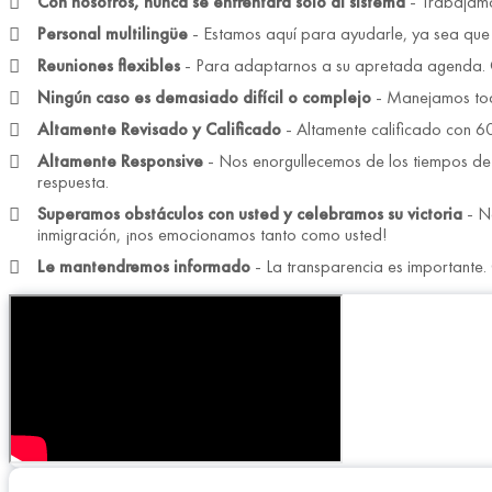
Con nosotros, nunca se enfrentará solo al sistema
- Trabajamos
Personal multilingüe
- Estamos aquí para ayudarle, ya sea que su
Reuniones flexibles
- Para adaptarnos a su apretada agenda. O
Ningún caso es demasiado difícil o complejo
- Manejamos tod
Altamente Revisado y Calificado
- Altamente calificado con 60
Altamente Responsive
- Nos enorgullecemos de los tiempos de 
respuesta.
Superamos obstáculos con usted y celebramos su victoria
- No
inmigración, ¡nos emocionamos tanto como usted!
Le mantendremos informado
- La transparencia es importante