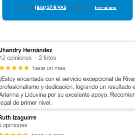
Llame al
(844) 37-RIVAS
o completa el
Formulario
.