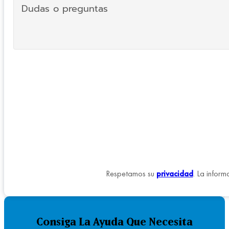
Respetamos su
privacidad
. La inform
Consiga La Ayuda Que Necesita