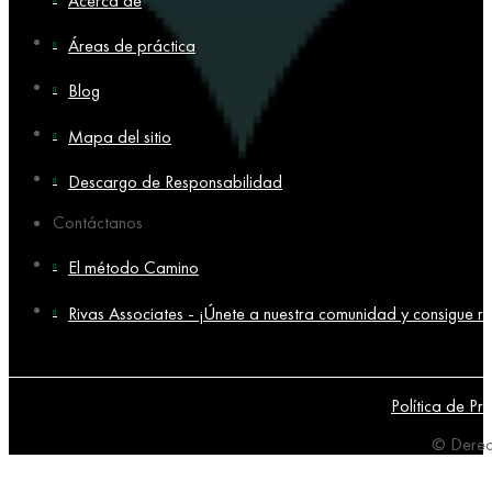
Acerca de
Áreas de práctica
Blog
Mapa del sitio
Descargo de Responsabilidad
Contáctanos
El método Camino
Rivas Associates - ¡Únete a nuestra comunidad y consigue re
Política de Pr
© Derec