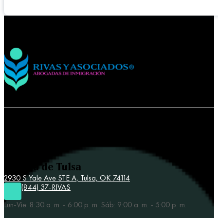
Contacta a Rivas y Asociados
Oficina de Tulsa
2930 S Yale Ave STE A,
Tulsa, OK 74114
(844) 37-RIVAS
Lun-Vie: 8:30 a. m. - 6:00 p. m. Sáb: 9:00 a. m. - 5:00 p. m.