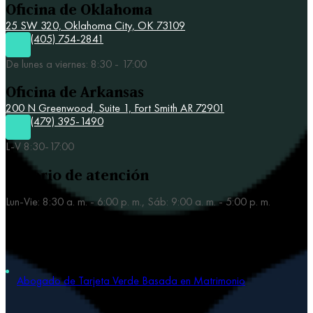
Oficina de Oklahoma
25 SW 320,
Oklahoma City, OK 73109
(405) 754-2841
De lunes a viernes: 8:30 - 17:00
Oficina de Arkansas
200 N Greenwood, Suite 1, Fort Smith AR 72901
(479) 395-1490
L-V 8:30-17:00
Horario de atención
Lun-Vie: 8:30 a. m. - 6:00 p. m., Sáb: 9:00 a. m. - 5:00 p. m.
Nuestras áreas de práctica
Abogado de Tarjeta Verde Basada en Matrimonio