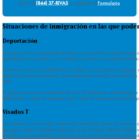
Llame al
(844) 37-RIVAS
o completa el
Formulario
.
Situaciones de inmigración en las que pod
Deportación
La deportación y la expulsión pueden ocurrir si viola la ley de inmi
permitido por su visado o ha violado su estatus actual, puede enfre
El término «discreción del fiscal» se refiere a la autoridad otorgada
del fiscal se ejerce a menudo para determinar dónde concentrar los re
años.
Si alguna vez se ve en el punto de mira del gobierno, querrá tener
determinar si reúne los requisitos para obtener una exención que le
Visados T
Los visados T son visados temporales disponibles para las víctimas
personas, estar físicamente presente en los Estados Unidos, haber c
derecho a una exención) y demostrar que sufriría dificultades indebid