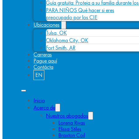
Guía gratuita: Proteja a su familia durante l
PARA NIÑOS Qué hacer si eres
preocupado por los CIE
Ubicaciones
Tulsa, OK
Oklahoma City, OK
Fort Smith, AR
Carreras
Pague aquí
Contácta
EN
Inicio
Acerca de
Nuestros abogados
Lorena Rivas
Elissa Stiles
Braxton Coil