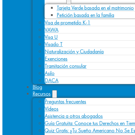
Tarjeta Verde basada en el matrimonio
Petición basada en la familia
Visa de prometido K-1
VAWA
Visa U
Visado T
Naturalización y Ciudadanía
Exenciones
Tramitación consular
Asilo
DACA
Blog
Recursos
Preguntas frecuentes
Vídeos
Asistencia a otros abogados
Guía Gratuita: Conoce tus Derechos en Tiem
Quiz Gratis: ¿Tu Sueño Americano No Se E