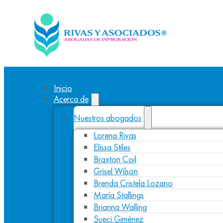
Inicio
Acerca de
Nuestros abogados
Lorena Rivas
Elissa Stiles
Braxton Coil
Grisel Wilson
Brenda Cristela Lozano
María Stallings
Brianna Walling
Sueci Giménez