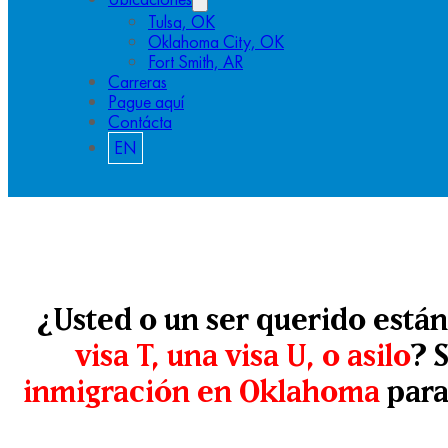
Tulsa, OK
Oklahoma City, OK
Fort Smith, AR
Carreras
Pague aquí
Contácta
EN
¿Usted o un ser querido está
visa T, una visa U, o asilo
? 
inmigración en Oklahoma
para