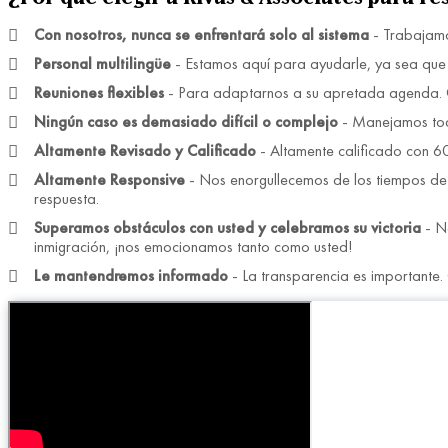
Con nosotros, nunca se enfrentará solo al sistema
- Trabajamos
Personal multilingüe
- Estamos aquí para ayudarle, ya sea que su
Reuniones flexibles
- Para adaptarnos a su apretada agenda. O
Ningún caso es demasiado difícil o complejo
- Manejamos tod
Altamente Revisado y Calificado
- Altamente calificado con 60
Altamente Responsive
- Nos enorgullecemos de los tiempos de 
respuesta.
Superamos obstáculos con usted y celebramos su victoria
- No
inmigración, ¡nos emocionamos tanto como usted!
Le mantendremos informado
- La transparencia es importante