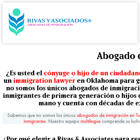
Abogado d
¿Es usted el
cónyuge o hijo de un ciudada
un
immigration lawyer
en Oklahoma para gu
no somos los únicos
abogados de inmigraci
inmigrantes de
primera generación
o
hijos
mano y cuenta con décadas de e
Sabemos que no somos los únicos
abogados de inmigración en T
inmigrantes
. Nuestro equipo
multilingüe
comprende su lucha
¿Por qué elegir a Rivas & Associates para re