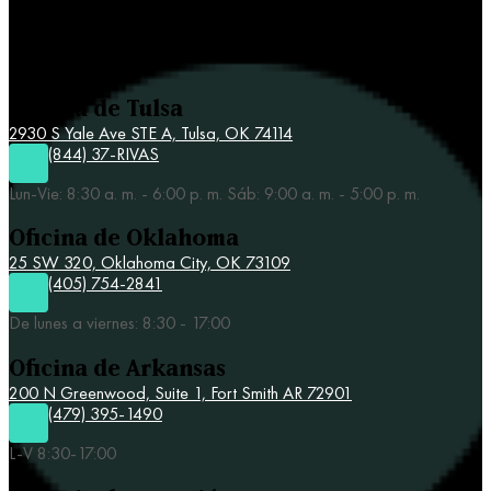
Contacta a Rivas y Asociados
Oficina de Tulsa
2930 S Yale Ave STE A,
Tulsa, OK 74114
(844) 37-RIVAS
Lun-Vie: 8:30 a. m. - 6:00 p. m. Sáb: 9:00 a. m. - 5:00 p. m.
Oficina de Oklahoma
25 SW 320,
Oklahoma City, OK 73109
(405) 754-2841
De lunes a viernes: 8:30 - 17:00
Oficina de Arkansas
200 N Greenwood, Suite 1, Fort Smith AR 72901
(479) 395-1490
L-V 8:30-17:00