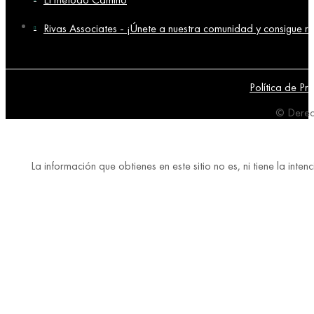
Rivas Associates - ¡Únete a nuestra comunidad y consigue re
Política de Pr
© Derec
La información que obtienes en este sitio no es, ni tiene la in