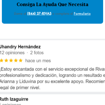
Consiga La Ayuda Que Necesita
Llame al
(844) 37-RIVAS
o completa el
Formulario
.