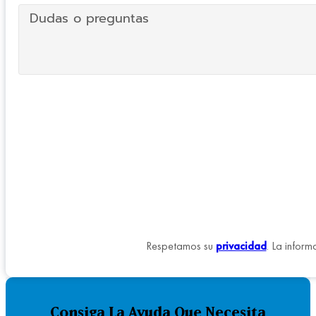
Respetamos su
privacidad
. La inform
Consiga La Ayuda Que Necesita