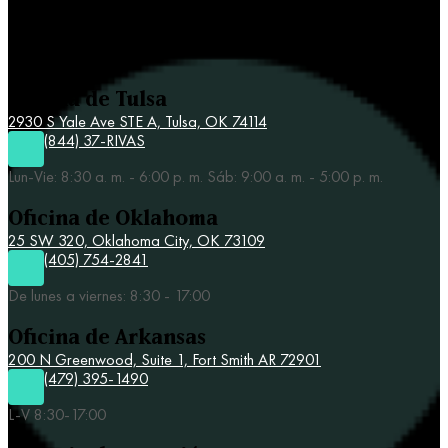
Contacta a Rivas y Asociados
Oficina de Tulsa
2930 S Yale Ave STE A,
Tulsa, OK 74114
(844) 37-RIVAS
Lun-Vie: 8:30 a. m. - 6:00 p. m. Sáb: 9:00 a. m. - 5:00 p. m.
Oficina de Oklahoma
25 SW 320,
Oklahoma City, OK 73109
(405) 754-2841
De lunes a viernes: 8:30 - 17:00
Oficina de Arkansas
200 N Greenwood, Suite 1, Fort Smith AR 72901
(479) 395-1490
L-V 8:30-17:00