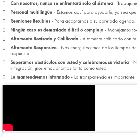
Con nosotros, nunca se enfrentará solo al sistema
- Trabajamos
Personal multilingüe
- Estamos aquí para ayudarle, ya sea que su
Reuniones flexibles
- Para adaptarnos a su apretada agenda. O
Ningún caso es demasiado difícil o complejo
- Manejamos tod
Altamente Revisado y Calificado
- Altamente calificado con 60
Altamente Responsive
- Nos enorgullecemos de los tiempos de 
respuesta.
Superamos obstáculos con usted y celebramos su victoria
- No
inmigración, ¡nos emocionamos tanto como usted!
Le mantendremos informado
- La transparencia es importante