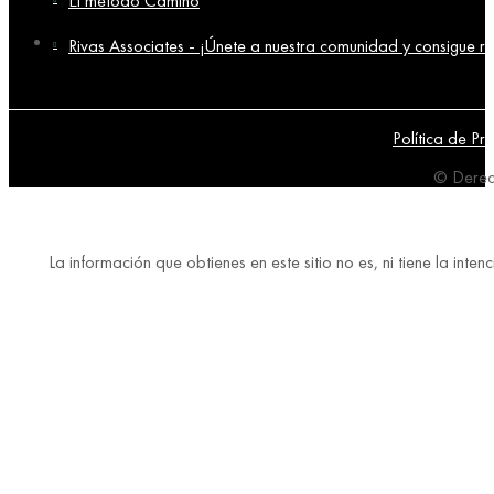
El método Camino
Rivas Associates - ¡Únete a nuestra comunidad y consigue re
Política de Pr
© Derec
La información que obtienes en este sitio no es, ni tiene la in