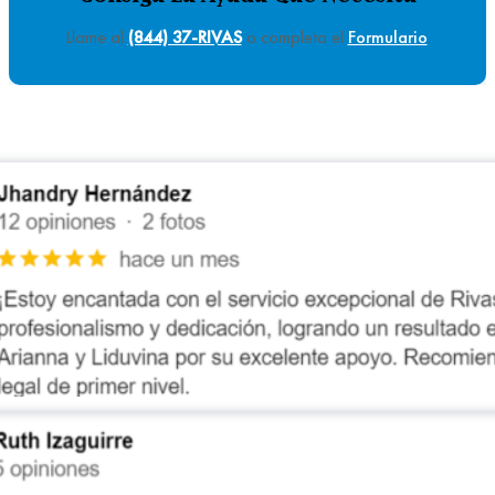
Llame al
(844) 37-RIVAS
o completa el
Formulario
.