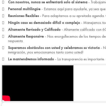
Con nosotros, nunca se enfrentará solo al sistema
- Trabajamos
Personal multilingüe
- Estamos aquí para ayudarle, ya sea que su
Reuniones flexibles
- Para adaptarnos a su apretada agenda. O
Ningún caso es demasiado difícil o complejo
- Manejamos tod
Altamente Revisado y Calificado
- Altamente calificado con 60
Altamente Responsive
- Nos enorgullecemos de los tiempos de 
respuesta.
Superamos obstáculos con usted y celebramos su victoria
- No
inmigración, ¡nos emocionamos tanto como usted!
Le mantendremos informado
- La transparencia es importante