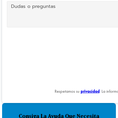
Respetamos su
privacidad
. La inform
Consiga La Ayuda Que Necesita