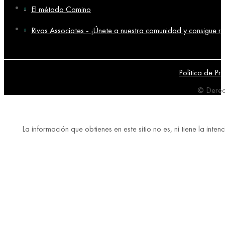
El método Camino
Rivas Associates - ¡Únete a nuestra comunidad y consigue re
Política de Pr
© Derec
La información que obtienes en este sitio no es, ni tiene la in