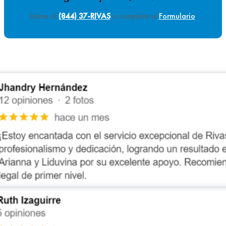
Llame al
(844) 37-RIVAS
o completa el
Formulario
.