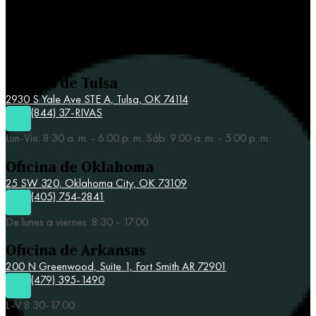
Contacta a Rivas y Asociados
Oficina de Tulsa
2930 S Yale Ave STE A,
Tulsa, OK 74114
(844) 37-RIVAS
Lun-Vie: 8:30 a. m. - 6:00 p. m. Sáb: 9:00 a. m. - 5:00 p. m.
Oficina de Oklahoma
25 SW 320,
Oklahoma City, OK 73109
(405) 754-2841
De lunes a viernes: 8:30 - 17:00
Oficina de Arkansas
200 N Greenwood, Suite 1, Fort Smith AR 72901
(479) 395-1490
L-V 8:30-17:00