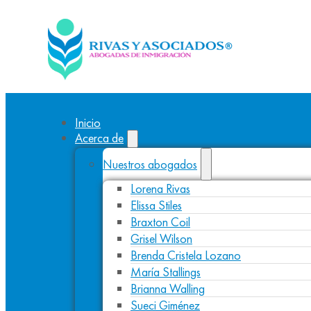
Inicio
Acerca de
Nuestros abogados
Lorena Rivas
Elissa Stiles
Braxton Coil
Grisel Wilson
Brenda Cristela Lozano
María Stallings
Brianna Walling
Sueci Giménez