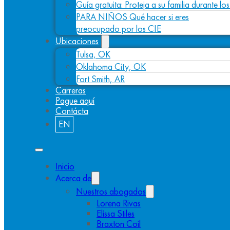
Guía gratuita: Proteja a su familia durante l
PARA NIÑOS Qué hacer si eres
preocupado por los CIE
Ubicaciones
Tulsa, OK
Oklahoma City, OK
Fort Smith, AR
Carreras
Pague aquí
Contácta
EN
Inicio
Acerca de
Nuestros abogados
Lorena Rivas
Elissa Stiles
Braxton Coil