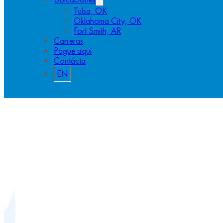
Tulsa, OK
Oklahoma City, OK
Fort Smith, AR
Carreras
Pague aquí
Contácta
EN