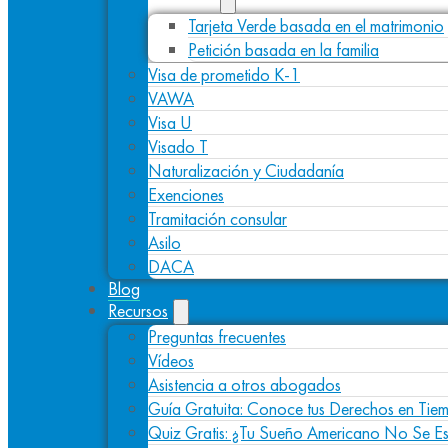
Tarjeta Verde basada en el matrimonio
Petición basada en la familia
Visa de prometido K-1
VAWA
Visa U
Visado T
Naturalización y Ciudadanía
Exenciones
Tramitación consular
Asilo
DACA
Blog
Recursos
Preguntas frecuentes
Vídeos
Asistencia a otros abogados
Guía Gratuita: Conoce tus Derechos en Tiem
Quiz Gratis: ¿Tu Sueño Americano No Se E